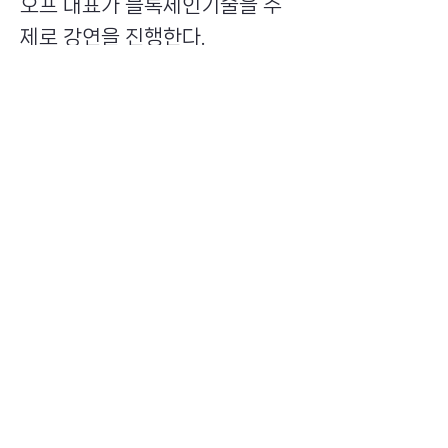
오프 대표가 블록체인기술을 주
제로 강연을 진행한다.
Previous
Next
​초이스뮤온오프 주식회사
Copyright ⓒ Choi's MU:onoff All Right Reserved.
대표번호
(tel)
02-6338-3005
(fax)
0504-161-5373
​사업자등록번호
340-87-02697
대표이사