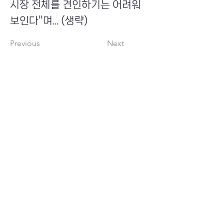
시장 전체를 견인하기는 어려워
보인다"며... (생략)
Previous
Next
​초이스뮤온오프 주식회사
Copyright ⓒ Choi's MU:onoff All Right Reserved.
대표번호
(tel)
02-6338-3005
(fax)
0504-161-5373
​사업자등록번호
340-87-02697
대표이사