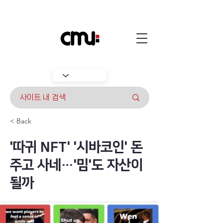
< Back
'따귀 NFT' '시바코인' 돈
주고 사네…'밈'도 자산이
될까