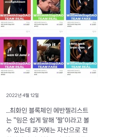
2022년 4월 12일
...최화인 블록체인 에반젤리스트
는 "밈은 쉽게 말해 '짤'이라고 볼
수 있는데 과거에는 자산으로 전