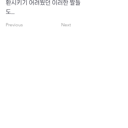
환시키기 어려웠던 이러한 짤들
도...
Previous
Next
​초이스뮤온오프 주식회사
Copyright ⓒ Choi's MU:onoff All Right Reserved.
대표번호
(tel)
02-6338-3005
(fax)
0504-161-5373
​사업자등록번호
340-87-02697
대표이사