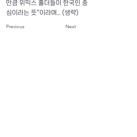
만큼 위믹스 홀더들이 한국인 중
심이라는 뜻"이라며... (생략)
Previous
Next
​초이스뮤온오프 주식회사
Copyright ⓒ Choi's MU:onoff All Right Reserved.
대표번호
(tel)
02-6338-3005
(fax)
0504-161-5373
​사업자등록번호
340-87-02697
대표이사