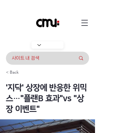
< Back
'지닥' 상장에 반응한 위믹
스…"플랜B 효과"vs "상
장 이벤트"