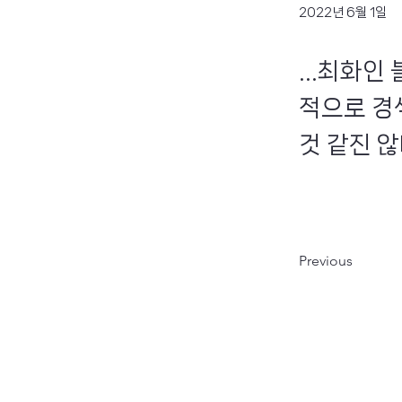
2022년 6월 1일
...최화
적으로 경
것 같진 않다
Previous