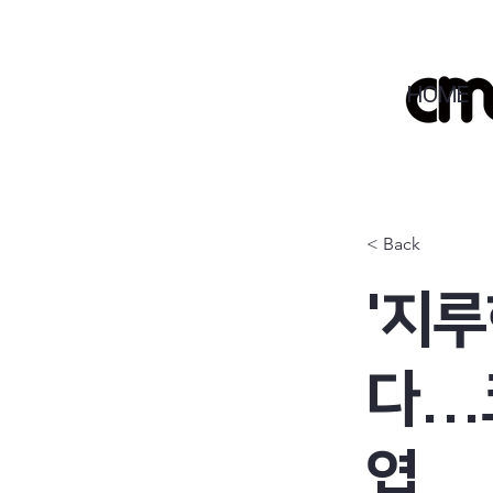
HOME
< Back
'지
다..
엽