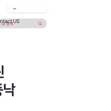
ntact US
틴
풍낙