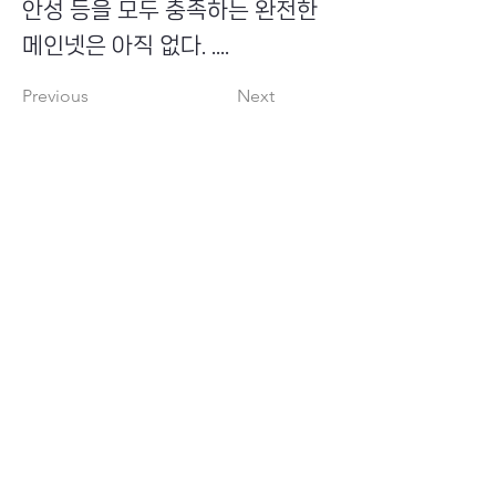
안성 등을 모두 충족하는 완전한
메인넷은 아직 없다. ....
Previous
Next
​초이스뮤온오프 주식회사
Copyright ⓒ Choi's MU:onoff All Right Reserved.
대표번호
(tel)
02-6338-3005
(fax)
0504-161-5373
​사업자등록번호
340-87-02697
대표이사