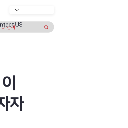
ntact US
·이
투자자