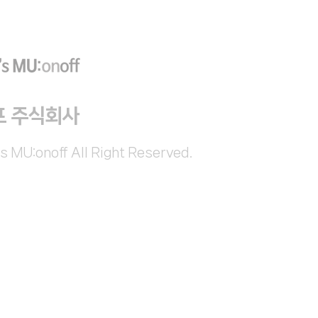
프 주식회사
s MU:onoff All Right Reserved.