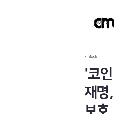
HOME
< Back
'코인
재명
보호