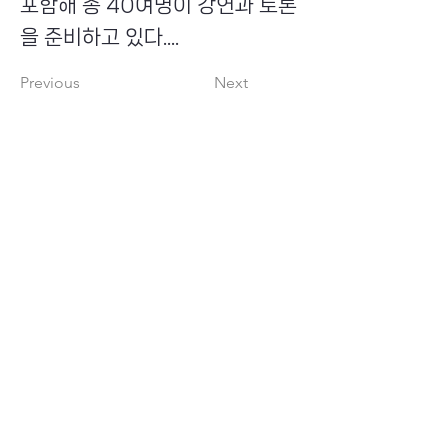
포함해 총 40여명이 강연과 토론
을 준비하고 있다....
Previous
Next
​초이스뮤온오프 주식회사
Copyright ⓒ Choi's MU:onoff All Right Reserved.
대표번호
(tel)
02-6338-3005
(fax)
0504-161-5373
​사업자등록번호
340-87-02697
대표이사