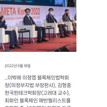
2022년 5월 18일
...이밖에 이정엽 블록체인법학회
장(의정부지법 부장판사), 김형중
한국핀테크학회장(고려대 교수),
최화인 블록체인 에반젤리스트를