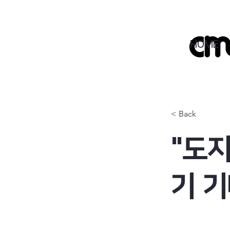
HOME
< Back
"도지
기 기