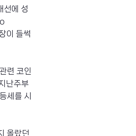
재선에 성
o
시장이 들썩
관련 코인
 지난주부
급등세를 시
지 올랐던