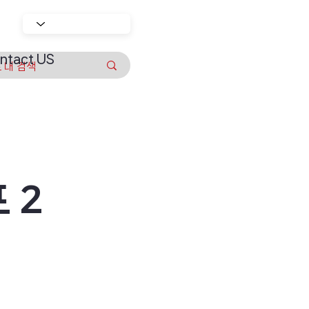
ntact US
 2