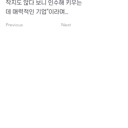
작지도 않다 보니 인수해 키우는
데 매력적인 기업”이라며...
Previous
Next
​초이스뮤온오프 주식회사
Copyright ⓒ Choi's MU:onoff All Right Reserved.
대표번호
(tel)
02-6338-3005
(fax)
0504-161-5373
​사업자등록번호
340-87-02697
대표이사