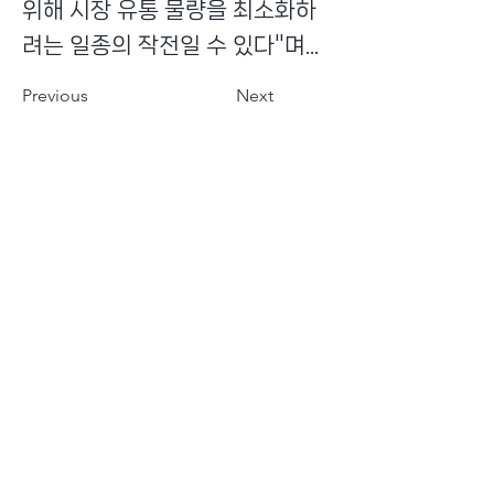
위해 시장 유통 물량을 최소화하
려는 일종의 작전일 수 있다"며...
Previous
Next
​초이스뮤온오프 주식회사
Copyright ⓒ Choi's MU:onoff All Right Reserved.
대표번호
(tel)
02-6338-3005
(fax)
0504-161-5373
​사업자등록번호
340-87-02697
대표이사