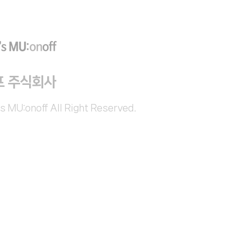
프 주식회사
s MU:onoff All Right Reserved.