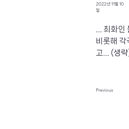
2022년 11월 10
일
... 최
비롯해 각
고... (생략
Previous