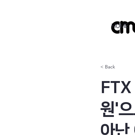
HOME
< Back
FTX
원'
아난