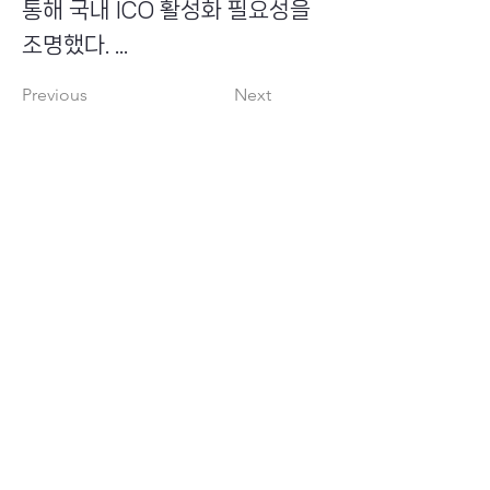
통해 국내 ICO 활성화 필요성을
조명했다. ...
Previous
Next
​초이스뮤온오프 주식회사
Copyright ⓒ Choi's MU:onoff All Right Reserved.
대표번호
(tel)
02-6338-3005
(fax)
0504-161-5373
​사업자등록번호
340-87-02697
대표이사