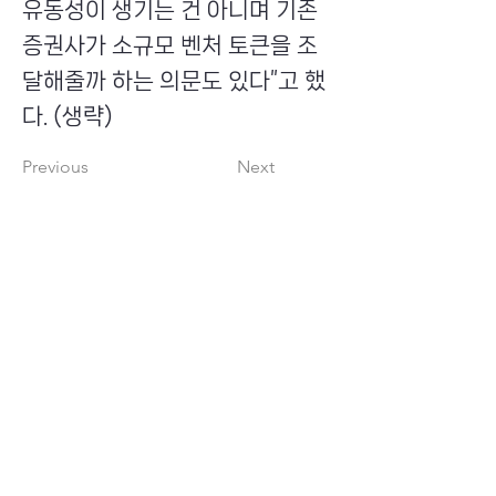
유동성이 생기는 건 아니며 기존
증권사가 소규모 벤처 토큰을 조
달해줄까 하는 의문도 있다”고 했
다. (생략)
Previous
Next
​초이스뮤온오프 주식회사
Copyright ⓒ Choi's MU:onoff All Right Reserved.
대표번호
(tel)
02-6338-3005
(fax)
0504-161-5373
​사업자등록번호