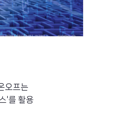
뮤온오프는
스'를 활용