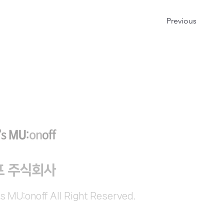
Previous
프 주식회사
s MU:onoff All Right Reserved.