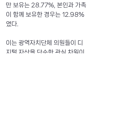
만 보유는 28.77%, 본인과 가족
이 함께 보유한 경우는 12.98%
였다.
이는 광역자치단체 의원들이 디
지털 자산을 단순한 관심 차원이
아닌 실질적 자산 증식 수단으로
활용하고 있음을 보여준다.
이 외에도 각 정당별로는 더불어
민주당이 318명 중 97명
(30.5%), 국민의힘이 521명 중
182명(34.93%) 그리고 무소속
이 18명 중 6명(33.33%)이 디