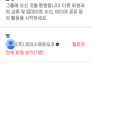
그룹에 오신 것을 환영합니다. 다른 회원과
의 교류 및 업데이트 수신, 미디어 공유 등
의 활동을 시작하세요.
명
(주) 초이스뮤온오프
팔로우
전체 회원 보기(1명)
​초이스뮤온오프 주식회사
Copyright ⓒ Choi's MU:onoff All Right Reserved.
대표번호
(tel)
02-6338-3005
(fax)
0504-161-5373